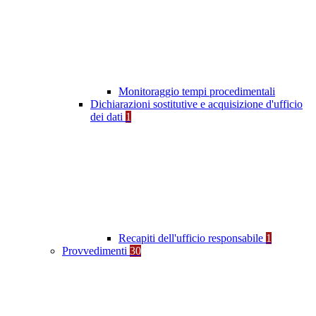
Monitoraggio tempi procedimentali
Dichiarazioni sostitutive e acquisizione d'ufficio
dei dati
1
Recapiti dell'ufficio responsabile
1
Provvedimenti
30