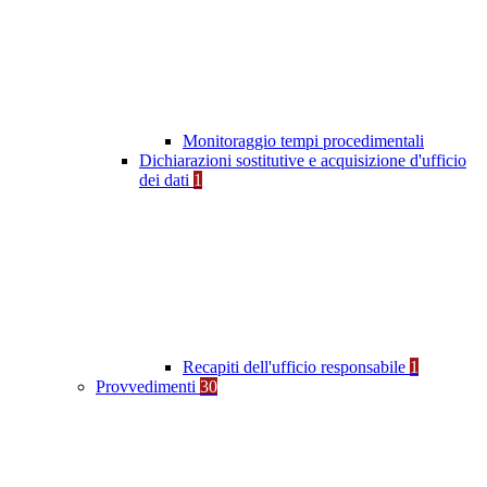
Monitoraggio tempi procedimentali
Dichiarazioni sostitutive e acquisizione d'ufficio
dei dati
1
Recapiti dell'ufficio responsabile
1
Provvedimenti
30