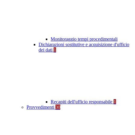
Monitoraggio tempi procedimentali
Dichiarazioni sostitutive e acquisizione d'ufficio
dei dati
1
Recapiti dell'ufficio responsabile
1
Provvedimenti
30