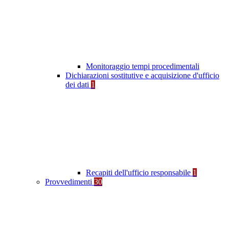
Monitoraggio tempi procedimentali
Dichiarazioni sostitutive e acquisizione d'ufficio
dei dati
1
Recapiti dell'ufficio responsabile
1
Provvedimenti
30