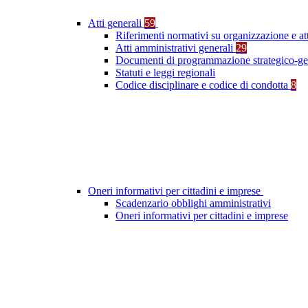
Atti generali
59
Riferimenti normativi su organizzazione e at
Atti amministrativi generali
29
Documenti di programmazione strategico-ge
Statuti e leggi regionali
Codice disciplinare e codice di condotta
8
Oneri informativi per cittadini e imprese
Scadenzario obblighi amministrativi
Oneri informativi per cittadini e imprese