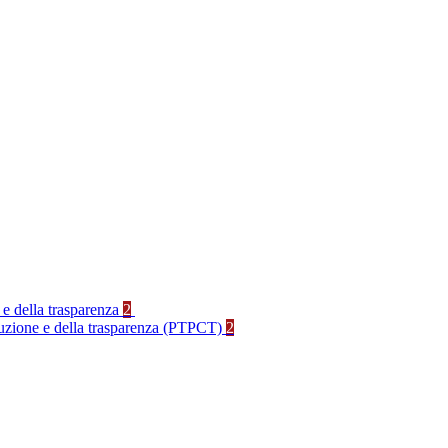
 e della trasparenza
2
rruzione e della trasparenza (PTPCT)
2