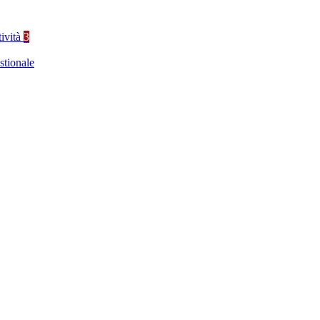
tività
3
stionale