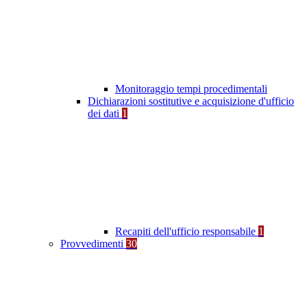
Monitoraggio tempi procedimentali
Dichiarazioni sostitutive e acquisizione d'ufficio
dei dati
1
Recapiti dell'ufficio responsabile
1
Provvedimenti
30