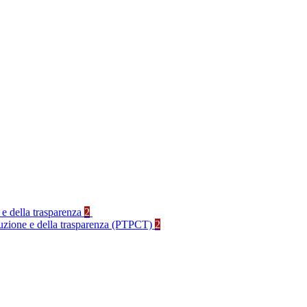
 e della trasparenza
2
rruzione e della trasparenza (PTPCT)
2