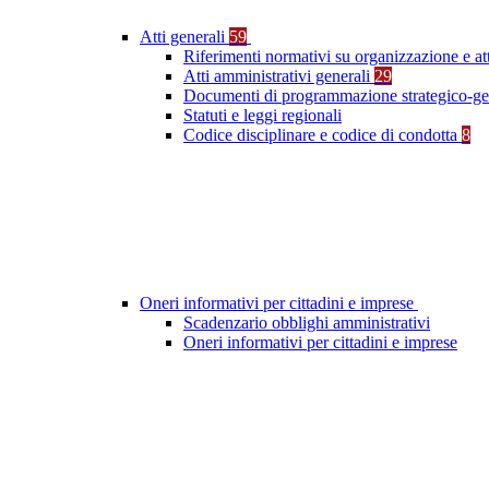
Atti generali
59
Riferimenti normativi su organizzazione e at
Atti amministrativi generali
29
Documenti di programmazione strategico-ge
Statuti e leggi regionali
Codice disciplinare e codice di condotta
8
Oneri informativi per cittadini e imprese
Scadenzario obblighi amministrativi
Oneri informativi per cittadini e imprese