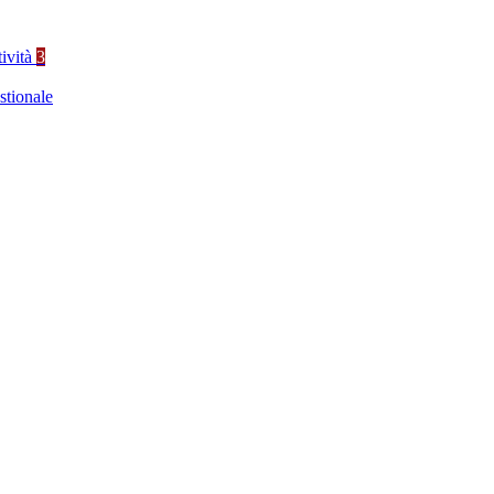
tività
3
stionale