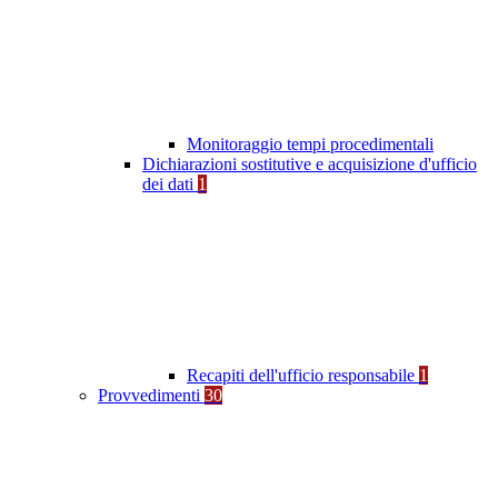
Monitoraggio tempi procedimentali
Dichiarazioni sostitutive e acquisizione d'ufficio
dei dati
1
Recapiti dell'ufficio responsabile
1
Provvedimenti
30