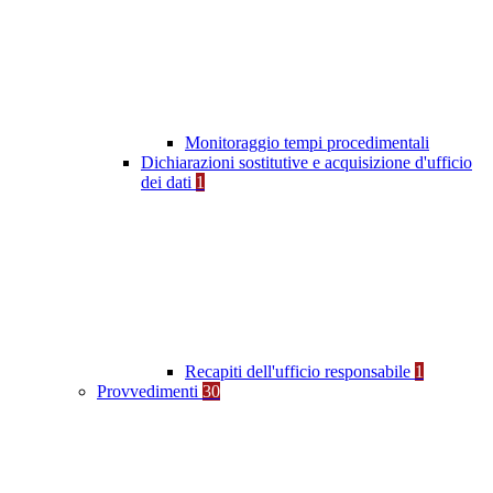
Monitoraggio tempi procedimentali
Dichiarazioni sostitutive e acquisizione d'ufficio
dei dati
1
Recapiti dell'ufficio responsabile
1
Provvedimenti
30