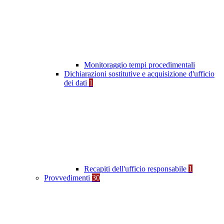
Monitoraggio tempi procedimentali
Dichiarazioni sostitutive e acquisizione d'ufficio
dei dati
1
Recapiti dell'ufficio responsabile
1
Provvedimenti
30