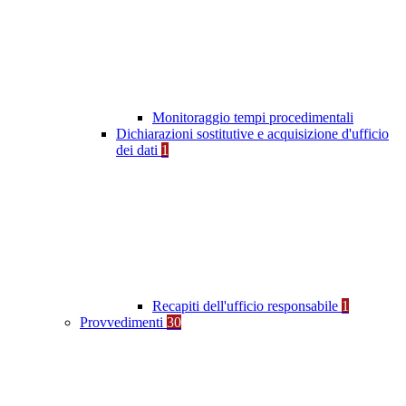
Monitoraggio tempi procedimentali
Dichiarazioni sostitutive e acquisizione d'ufficio
dei dati
1
Recapiti dell'ufficio responsabile
1
Provvedimenti
30