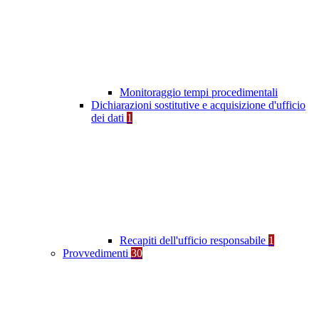
Monitoraggio tempi procedimentali
Dichiarazioni sostitutive e acquisizione d'ufficio
dei dati
1
Recapiti dell'ufficio responsabile
1
Provvedimenti
30