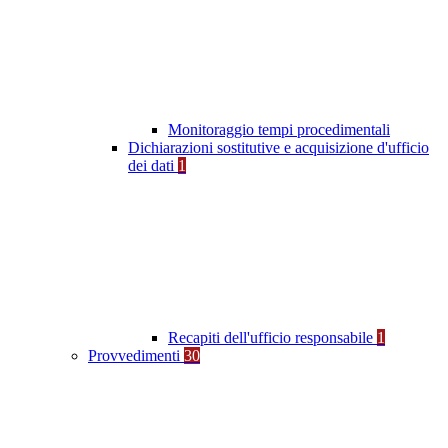
Monitoraggio tempi procedimentali
Dichiarazioni sostitutive e acquisizione d'ufficio
dei dati
1
Recapiti dell'ufficio responsabile
1
Provvedimenti
30