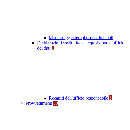
Monitoraggio tempi procedimentali
Dichiarazioni sostitutive e acquisizione d'ufficio
dei dati
1
Recapiti dell'ufficio responsabile
1
Provvedimenti
30