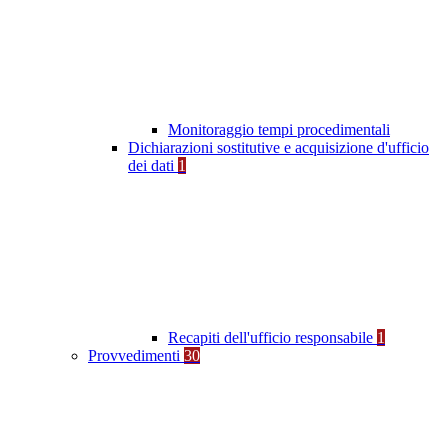
Monitoraggio tempi procedimentali
Dichiarazioni sostitutive e acquisizione d'ufficio
dei dati
1
Recapiti dell'ufficio responsabile
1
Provvedimenti
30