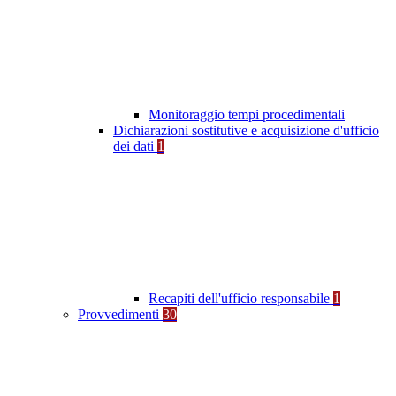
Monitoraggio tempi procedimentali
Dichiarazioni sostitutive e acquisizione d'ufficio
dei dati
1
Recapiti dell'ufficio responsabile
1
Provvedimenti
30