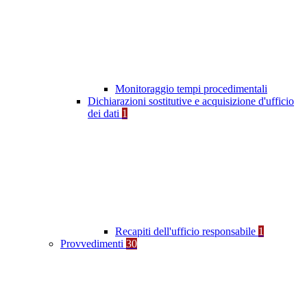
Monitoraggio tempi procedimentali
Dichiarazioni sostitutive e acquisizione d'ufficio
dei dati
1
Recapiti dell'ufficio responsabile
1
Provvedimenti
30