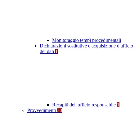
Monitoraggio tempi procedimentali
Dichiarazioni sostitutive e acquisizione d'ufficio
dei dati
1
Recapiti dell'ufficio responsabile
1
Provvedimenti
30