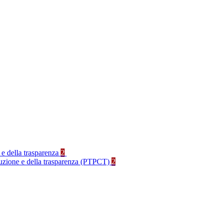
 e della trasparenza
2
rruzione e della trasparenza (PTPCT)
2