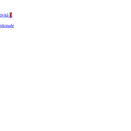
tività
3
stionale