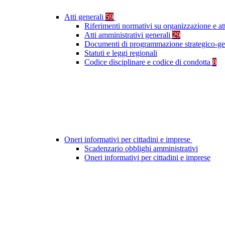
Atti generali
59
Riferimenti normativi su organizzazione e at
Atti amministrativi generali
29
Documenti di programmazione strategico-ge
Statuti e leggi regionali
Codice disciplinare e codice di condotta
8
Oneri informativi per cittadini e imprese
Scadenzario obblighi amministrativi
Oneri informativi per cittadini e imprese