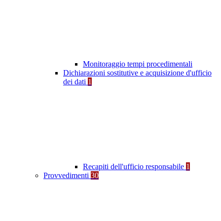
Monitoraggio tempi procedimentali
Dichiarazioni sostitutive e acquisizione d'ufficio
dei dati
1
Recapiti dell'ufficio responsabile
1
Provvedimenti
30