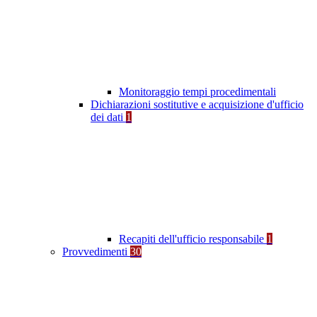
Monitoraggio tempi procedimentali
Dichiarazioni sostitutive e acquisizione d'ufficio
dei dati
1
Recapiti dell'ufficio responsabile
1
Provvedimenti
30