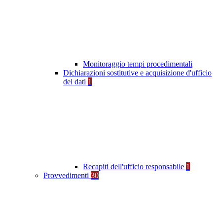
Monitoraggio tempi procedimentali
Dichiarazioni sostitutive e acquisizione d'ufficio
dei dati
1
Recapiti dell'ufficio responsabile
1
Provvedimenti
30