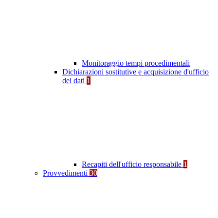
Monitoraggio tempi procedimentali
Dichiarazioni sostitutive e acquisizione d'ufficio
dei dati
1
Recapiti dell'ufficio responsabile
1
Provvedimenti
30