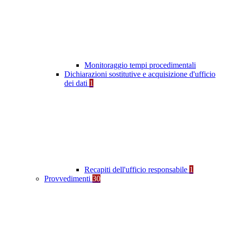
Monitoraggio tempi procedimentali
Dichiarazioni sostitutive e acquisizione d'ufficio
dei dati
1
Recapiti dell'ufficio responsabile
1
Provvedimenti
30