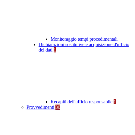
Monitoraggio tempi procedimentali
Dichiarazioni sostitutive e acquisizione d'ufficio
dei dati
1
Recapiti dell'ufficio responsabile
1
Provvedimenti
30