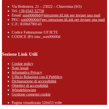
Via Bottonera, 21 – 23022 – Chiavenna (SO)
Tel:
+39 0343 32750
Email:
sois00600d@istruzione.it
Link per inviare una mail
PEC:
sois00600d@pec.istruzione.it
Link per inviare una mail
C.F.: 81004790143
Codice Fatturazione UF3ETE
CODICE IPA istsc_sois00600d
Sezione Link Utili
Cookie policy
Note legali
Informativa Privacy
Ufficio Relazioni con il Pubblico
Dichiarazione di accessibilità
Obiettivi di accessibilità
Whistleblowing
Gestione consensi cookie
Pagina visualizzata
526433
volte