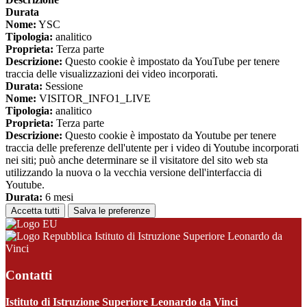
Durata
Nome:
YSC
Tipologia:
analitico
Proprieta:
Terza parte
Descrizione:
Questo cookie è impostato da YouTube per tenere
traccia delle visualizzazioni dei video incorporati.
Durata:
Sessione
Nome:
VISITOR_INFO1_LIVE
Tipologia:
analitico
Proprieta:
Terza parte
Descrizione:
Questo cookie è impostato da Youtube per tenere
traccia delle preferenze dell'utente per i video di Youtube incorporati
nei siti; può anche determinare se il visitatore del sito web sta
utilizzando la nuova o la vecchia versione dell'interfaccia di
Youtube.
Durata:
6 mesi
Accetta tutti
Salva le preferenze
Istituto di Istruzione Superiore Leonardo da
Vinci
Contatti
Istituto di Istruzione Superiore Leonardo da Vinci