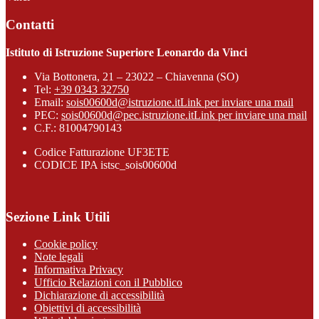
Contatti
Istituto di Istruzione Superiore Leonardo da Vinci
Via Bottonera, 21 – 23022 – Chiavenna (SO)
Tel:
+39 0343 32750
Email:
sois00600d@istruzione.it
Link per inviare una mail
PEC:
sois00600d@pec.istruzione.it
Link per inviare una mail
C.F.: 81004790143
Codice Fatturazione UF3ETE
CODICE IPA istsc_sois00600d
Sezione Link Utili
Cookie policy
Note legali
Informativa Privacy
Ufficio Relazioni con il Pubblico
Dichiarazione di accessibilità
Obiettivi di accessibilità