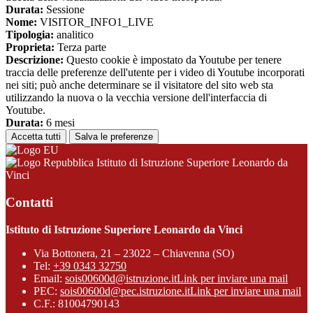
Durata:
Sessione
Nome:
VISITOR_INFO1_LIVE
Tipologia:
analitico
Proprieta:
Terza parte
Descrizione:
Questo cookie è impostato da Youtube per tenere
traccia delle preferenze dell'utente per i video di Youtube incorporati
nei siti; può anche determinare se il visitatore del sito web sta
utilizzando la nuova o la vecchia versione dell'interfaccia di
Youtube.
Durata:
6 mesi
Accetta tutti
Salva le preferenze
Istituto di Istruzione Superiore Leonardo da
Vinci
Contatti
Istituto di Istruzione Superiore Leonardo da Vinci
Via Bottonera, 21 – 23022 – Chiavenna (SO)
Tel:
+39 0343 32750
Email:
sois00600d@istruzione.it
Link per inviare una mail
PEC:
sois00600d@pec.istruzione.it
Link per inviare una mail
C.F.: 81004790143