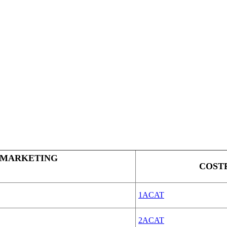
 MARKETING
COST
1ACAT
2ACAT