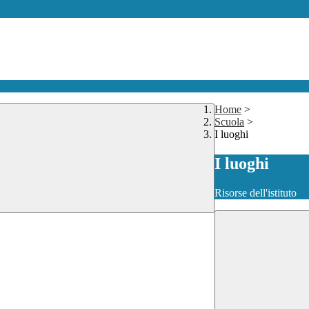
Home
>
Scuola
>
I luoghi
I luoghi
Risorse dell'istituto