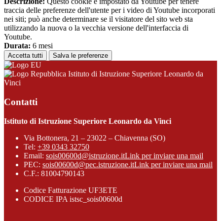
Descrizione:
Questo cookie è impostato da Youtube per tenere
traccia delle preferenze dell'utente per i video di Youtube incorporati
nei siti; può anche determinare se il visitatore del sito web sta
utilizzando la nuova o la vecchia versione dell'interfaccia di
Youtube.
Durata:
6 mesi
Accetta tutti
Salva le preferenze
Istituto di Istruzione Superiore Leonardo da
Vinci
Contatti
Istituto di Istruzione Superiore Leonardo da Vinci
Via Bottonera, 21 – 23022 – Chiavenna (SO)
Tel:
+39 0343 32750
Email:
sois00600d@istruzione.it
Link per inviare una mail
PEC:
sois00600d@pec.istruzione.it
Link per inviare una mail
C.F.: 81004790143
Codice Fatturazione UF3ETE
CODICE IPA istsc_sois00600d