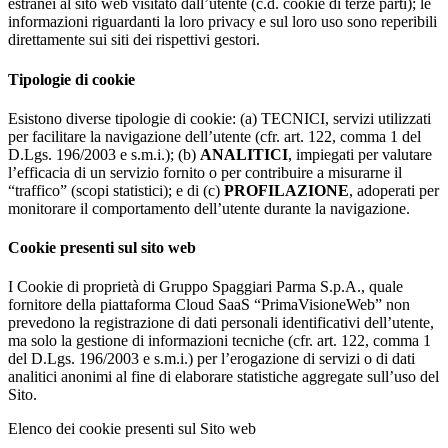
estranei al sito web visitato dall’utente (c.d. cookie di terze parti); le
informazioni riguardanti la loro privacy e sul loro uso sono reperibili
direttamente sui siti dei rispettivi gestori.
Tipologie di cookie
Esistono diverse tipologie di cookie: (a) TECNICI, servizi utilizzati
per facilitare la navigazione dell’utente (cfr. art. 122, comma 1 del
D.Lgs. 196/2003 e s.m.i.); (b)
ANALITICI
, impiegati per valutare
l’efficacia di un servizio fornito o per contribuire a misurarne il
“traffico” (scopi statistici); e di (c)
PROFILAZIONE
, adoperati per
monitorare il comportamento dell’utente durante la navigazione.
Cookie presenti sul sito web
I Cookie di proprietà di Gruppo Spaggiari Parma S.p.A., quale
fornitore della piattaforma Cloud SaaS “PrimaVisioneWeb” non
prevedono la registrazione di dati personali identificativi dell’utente,
ma solo la gestione di informazioni tecniche (cfr. art. 122, comma 1
del D.Lgs. 196/2003 e s.m.i.) per l’erogazione di servizi o di dati
analitici anonimi al fine di elaborare statistiche aggregate sull’uso del
Sito.
Elenco dei cookie presenti sul Sito web