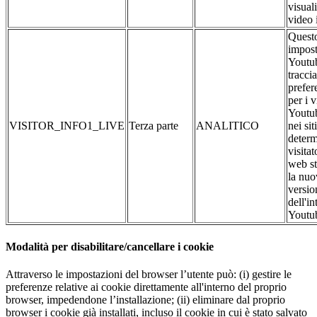
visual
video 
Questo
impost
Youtub
traccia
prefer
per i 
Youtub
VISITOR_INFO1_LIVE
Terza parte
ANALITICO
nei si
determ
visitat
web st
la nuo
versio
dell'in
Youtu
Modalità per disabilitare/cancellare i cookie
Attraverso le impostazioni del browser l’utente può: (i) gestire le
preferenze relative ai cookie direttamente all'interno del proprio
browser, impedendone l’installazione; (ii) eliminare dal proprio
browser i cookie già installati, incluso il cookie in cui è stato salvato