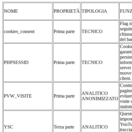
NOME
PROPRIETÀ
TIPOLOGIA
FUNZ
Flag i
seguit
cookies_consent
Prima parte
TECNICO
chiusu
del ba
Cookie
garant
persis
PHPSESSID
Prima parte
TECNICO
inform
server
nuove 
client.
Contie
pagine
ANALITICO
PVW_VISITE
Prima parte
evitar
ANONIMIZZATO
visite 
statist
Questo
impost
YouTu
YSC
Terza parte
ANALITICO
traccia