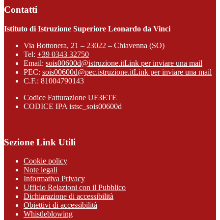
Contatti
Istituto di Istruzione Superiore Leonardo da Vinci
Via Bottonera, 21 – 23022 – Chiavenna (SO)
Tel:
+39 0343 32750
Email:
sois00600d@istruzione.it
Link per inviare una mail
PEC:
sois00600d@pec.istruzione.it
Link per inviare una mail
C.F.: 81004790143
Codice Fatturazione UF3ETE
CODICE IPA istsc_sois00600d
Sezione Link Utili
Cookie policy
Note legali
Informativa Privacy
Ufficio Relazioni con il Pubblico
Dichiarazione di accessibilità
Obiettivi di accessibilità
Whistleblowing