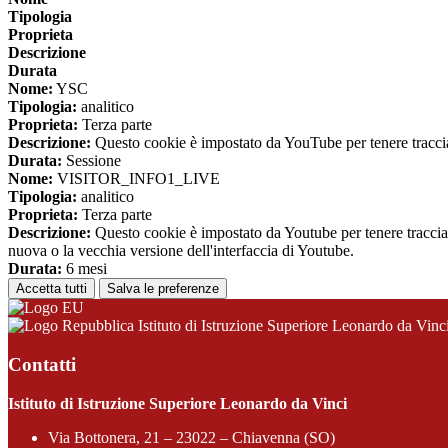
Tipologia
Proprieta
Descrizione
Durata
Nome:
YSC
Tipologia:
analitico
Proprieta:
Terza parte
Descrizione:
Questo cookie è impostato da YouTube per tenere traccia 
Durata:
Sessione
Nome:
VISITOR_INFO1_LIVE
Tipologia:
analitico
Proprieta:
Terza parte
Descrizione:
Questo cookie è impostato da Youtube per tenere traccia de
nuova o la vecchia versione dell'interfaccia di Youtube.
Durata:
6 mesi
Accetta tutti
Salva le preferenze
Istituto di Istruzione Superiore Leonardo da Vinc
Contatti
Istituto di Istruzione Superiore Leonardo da Vinci
Via Bottonera, 21 – 23022 – Chiavenna (SO)