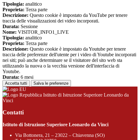
Tipologia:
analitico
Proprieta:
Terza parte
Descrizione:
Questo cookie è impostato da YouTube per tenere
traccia delle visualizzazioni dei video incorporati.
Durata:
Sessione
Nome:
VISITOR_INFO1_LIVE
Tipologia:
analitico
Proprieta:
Terza parte
Descrizione:
Questo cookie è impostato da Youtube per tenere
traccia delle preferenze dell'utente per i video di Youtube incorporati
nei siti; può anche determinare se il visitatore del sito web sta
utilizzando la nuova o la vecchia versione dell'interfaccia di
Youtube.
Durata:
6 mesi
Accetta tutti
Salva le preferenze
Istituto di Istruzione Superiore Leonardo da
Vinci
Contatti
Istituto di Istruzione Superiore Leonardo da Vinci
Via Bottonera, 21 – 23022 – Chiavenna (SO)