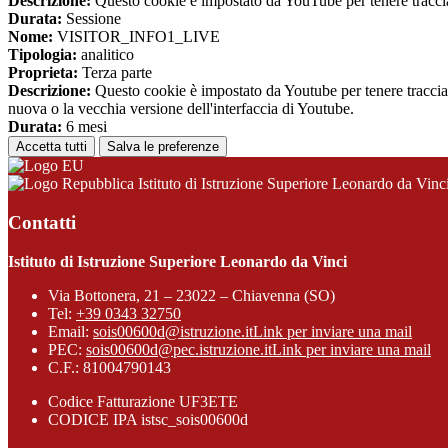
Descrizione:
Questo cookie è impostato da YouTube per tenere traccia 
Durata:
Sessione
Nome:
VISITOR_INFO1_LIVE
Tipologia:
analitico
Proprieta:
Terza parte
Descrizione:
Questo cookie è impostato da Youtube per tenere traccia de
nuova o la vecchia versione dell'interfaccia di Youtube.
Durata:
6 mesi
Accetta tutti
Salva le preferenze
Istituto di Istruzione Superiore Leonardo da Vinc
Contatti
Istituto di Istruzione Superiore Leonardo da Vinci
Via Bottonera, 21 – 23022 – Chiavenna (SO)
Tel:
+39 0343 32750
Email:
sois00600d@istruzione.it
Link per inviare una mail
PEC:
sois00600d@pec.istruzione.it
Link per inviare una mail
C.F.: 81004790143
Codice Fatturazione UF3ETE
CODICE IPA istsc_sois00600d