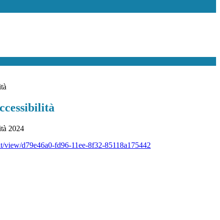
ità
ccessibilità
lità 2024
v.it/view/d79e46a0-fd96-11ee-8f32-85118a175442