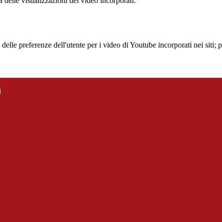
delle visualizzazioni dei video incorporati.
lle preferenze dell'utente per i video di Youtube incorporati nei siti; pu
i