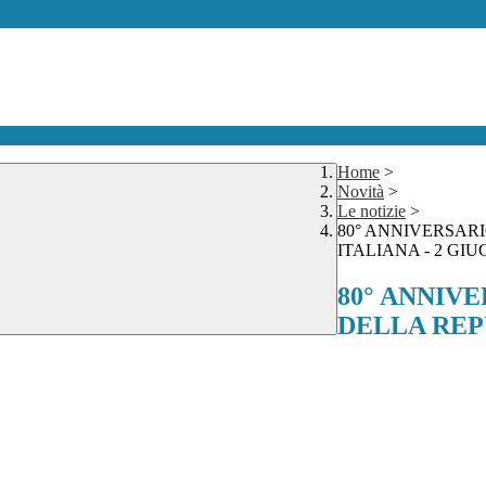
Home
>
Novità
>
Le notizie
>
80° ANNIVERSAR
ITALIANA - 2 GIU
80° ANNIV
DELLA REPU