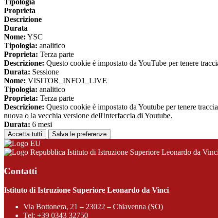
Tipologia
Proprieta
Descrizione
Durata
Nome:
YSC
Tipologia:
analitico
Proprieta:
Terza parte
Descrizione:
Questo cookie è impostato da YouTube per tenere traccia 
Durata:
Sessione
Nome:
VISITOR_INFO1_LIVE
Tipologia:
analitico
Proprieta:
Terza parte
Descrizione:
Questo cookie è impostato da Youtube per tenere traccia de
nuova o la vecchia versione dell'interfaccia di Youtube.
Durata:
6 mesi
Accetta tutti
Salva le preferenze
Istituto di Istruzione Superiore Leonardo da Vinc
Contatti
Istituto di Istruzione Superiore Leonardo da Vinci
Via Bottonera, 21 – 23022 – Chiavenna (SO)
Tel:
+39 0343 32750