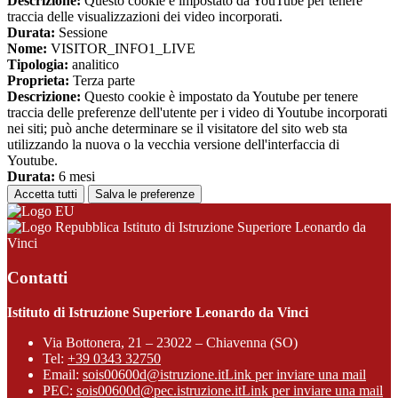
Descrizione:
Questo cookie è impostato da YouTube per tenere
traccia delle visualizzazioni dei video incorporati.
Durata:
Sessione
Nome:
VISITOR_INFO1_LIVE
Tipologia:
analitico
Proprieta:
Terza parte
Descrizione:
Questo cookie è impostato da Youtube per tenere
traccia delle preferenze dell'utente per i video di Youtube incorporati
nei siti; può anche determinare se il visitatore del sito web sta
utilizzando la nuova o la vecchia versione dell'interfaccia di
Youtube.
Durata:
6 mesi
Accetta tutti
Salva le preferenze
Istituto di Istruzione Superiore Leonardo da
Vinci
Contatti
Istituto di Istruzione Superiore Leonardo da Vinci
Via Bottonera, 21 – 23022 – Chiavenna (SO)
Tel:
+39 0343 32750
Email:
sois00600d@istruzione.it
Link per inviare una mail
PEC:
sois00600d@pec.istruzione.it
Link per inviare una mail