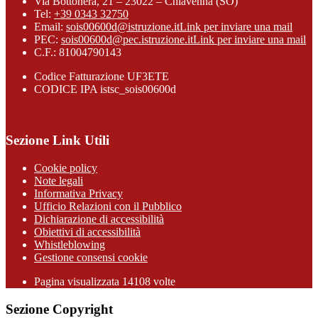
Via Bottonera, 21 – 23022 – Chiavenna (SO)
Tel:
+39 0343 32750
Email:
sois00600d@istruzione.it
Link per inviare una mail
PEC:
sois00600d@pec.istruzione.it
Link per inviare una mail
C.F.: 81004790143
Codice Fatturazione UF3ETE
CODICE IPA istsc_sois00600d
Sezione Link Utili
Cookie policy
Note legali
Informativa Privacy
Ufficio Relazioni con il Pubblico
Dichiarazione di accessibilità
Obiettivi di accessibilità
Whistleblowing
Gestione consensi cookie
Pagina visualizzata
14108
volte
Sezione Copyright