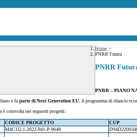
Home
>
PNRR Futura
PNRR Futur
PNRR – PIANO N
liano e fa
parte di Next Generation EU
, il programma di rilancio eco
la è coinvolta nei seguenti progetti:
CODICE PROGETTO
CUP
M4C1I2.1-2022-941-P-9648
D94D220034