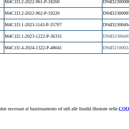
M4C1I3.2-2022-961-P-18260
D94D230008
e
M4C1I3.2-2022-962-P-19226
D94D230008
M4C1I3.1-2023-1143-P-35707
D94D230049
M4C1I2.1-2023-1222-P-36331
D94D230049
M4C1I1.4-2024-1322-P-48041
D94D210002
kie necessari al funzionamento ed utili alle finalità illustrate nella
COO