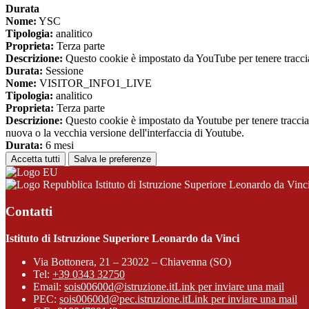
Durata
Nome:
YSC
Tipologia:
analitico
Proprieta:
Terza parte
Descrizione:
Questo cookie è impostato da YouTube per tenere traccia 
Durata:
Sessione
Nome:
VISITOR_INFO1_LIVE
Tipologia:
analitico
Proprieta:
Terza parte
Descrizione:
Questo cookie è impostato da Youtube per tenere traccia de
nuova o la vecchia versione dell'interfaccia di Youtube.
Durata:
6 mesi
Accetta tutti
Salva le preferenze
Istituto di Istruzione Superiore Leonardo da Vinc
Contatti
Istituto di Istruzione Superiore Leonardo da Vinci
Via Bottonera, 21 – 23022 – Chiavenna (SO)
Tel:
+39 0343 32750
Email:
sois00600d@istruzione.it
Link per inviare una mail
PEC:
sois00600d@pec.istruzione.it
Link per inviare una mail