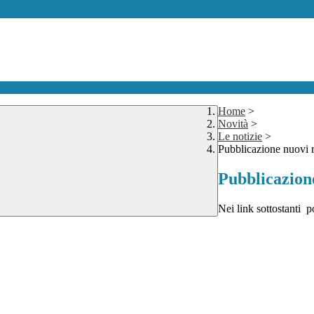
Home
>
Novità
>
Le notizie
>
Pubblicazione nuovi 
Pubblicazion
Nei link sottostanti po