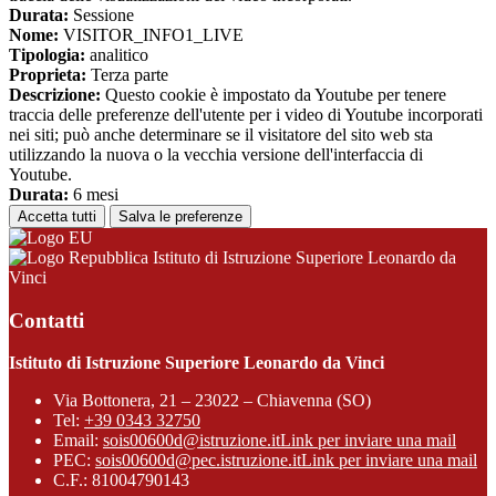
Durata:
Sessione
Nome:
VISITOR_INFO1_LIVE
Tipologia:
analitico
Proprieta:
Terza parte
Descrizione:
Questo cookie è impostato da Youtube per tenere
traccia delle preferenze dell'utente per i video di Youtube incorporati
nei siti; può anche determinare se il visitatore del sito web sta
utilizzando la nuova o la vecchia versione dell'interfaccia di
Youtube.
Durata:
6 mesi
Accetta tutti
Salva le preferenze
Istituto di Istruzione Superiore Leonardo da
Vinci
Contatti
Istituto di Istruzione Superiore Leonardo da Vinci
Via Bottonera, 21 – 23022 – Chiavenna (SO)
Tel:
+39 0343 32750
Email:
sois00600d@istruzione.it
Link per inviare una mail
PEC:
sois00600d@pec.istruzione.it
Link per inviare una mail
C.F.: 81004790143