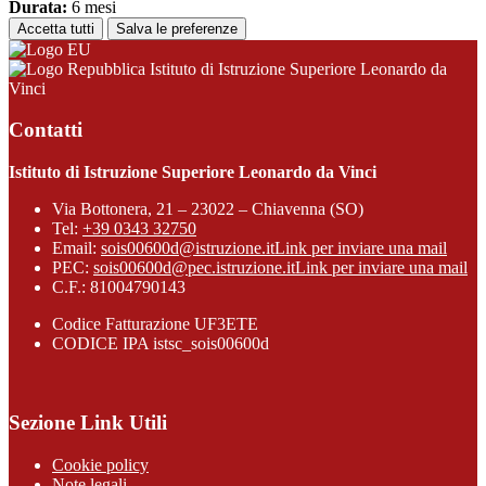
Durata:
6 mesi
Accetta tutti
Salva le preferenze
Istituto di Istruzione Superiore Leonardo da
Vinci
Contatti
Istituto di Istruzione Superiore Leonardo da Vinci
Via Bottonera, 21 – 23022 – Chiavenna (SO)
Tel:
+39 0343 32750
Email:
sois00600d@istruzione.it
Link per inviare una mail
PEC:
sois00600d@pec.istruzione.it
Link per inviare una mail
C.F.: 81004790143
Codice Fatturazione UF3ETE
CODICE IPA istsc_sois00600d
Sezione Link Utili
Cookie policy
Note legali