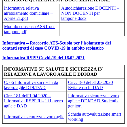
Informativa relativa
Autodichiarazione DOCENTI –
all'isolamento domiciliare –
NON DOCENTI per
Aprile 21.pdf
tampone.docx
Modulo consenso ASST per
tampone.pdf
Informativa – Raccordo ATS-Scuola per l’isolamento dei
contatti stretti di caso COVID-19 in ambito scolastico
Informativa RSPP Covid-19 del 16.02.2021
INFORMATIVE SU SALUTE E SICUREZZA IN
RELAZIONE A LAVORO AGILE E DDI/DAD
C. 66 Informativa sui rischi da
Circ. 180 del 31.03.2020
lavoro agile DDI/DAD
Evitare rischi DAD
Circ. 181 dell'1.04.2020 –
Informativa sicurezza lavoro
Informativa RSPP Rischi Lavoro
agile e DDI/DAD Studenti e
agile e DAD
genitori
Scheda autovalutazione smart
Informativa sicurezza lavoro agile
working