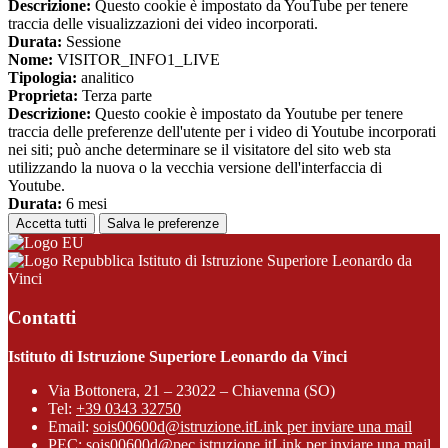
Descrizione:
Questo cookie è impostato da YouTube per tenere
traccia delle visualizzazioni dei video incorporati.
Durata:
Sessione
Nome:
VISITOR_INFO1_LIVE
Tipologia:
analitico
Proprieta:
Terza parte
Descrizione:
Questo cookie è impostato da Youtube per tenere
traccia delle preferenze dell'utente per i video di Youtube incorporati
nei siti; può anche determinare se il visitatore del sito web sta
utilizzando la nuova o la vecchia versione dell'interfaccia di
Youtube.
Durata:
6 mesi
Accetta tutti
Salva le preferenze
Istituto di Istruzione Superiore Leonardo da
Vinci
Contatti
Istituto di Istruzione Superiore Leonardo da Vinci
Via Bottonera, 21 – 23022 – Chiavenna (SO)
Tel:
+39 0343 32750
Email:
sois00600d@istruzione.it
Link per inviare una mail
PEC:
sois00600d@pec.istruzione.it
Link per inviare una mail