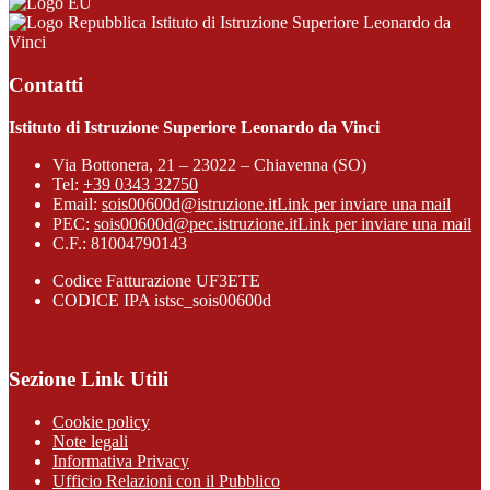
Istituto di Istruzione Superiore Leonardo da
Vinci
Contatti
Istituto di Istruzione Superiore Leonardo da Vinci
Via Bottonera, 21 – 23022 – Chiavenna (SO)
Tel:
+39 0343 32750
Email:
sois00600d@istruzione.it
Link per inviare una mail
PEC:
sois00600d@pec.istruzione.it
Link per inviare una mail
C.F.: 81004790143
Codice Fatturazione UF3ETE
CODICE IPA istsc_sois00600d
Sezione Link Utili
Cookie policy
Note legali
Informativa Privacy
Ufficio Relazioni con il Pubblico