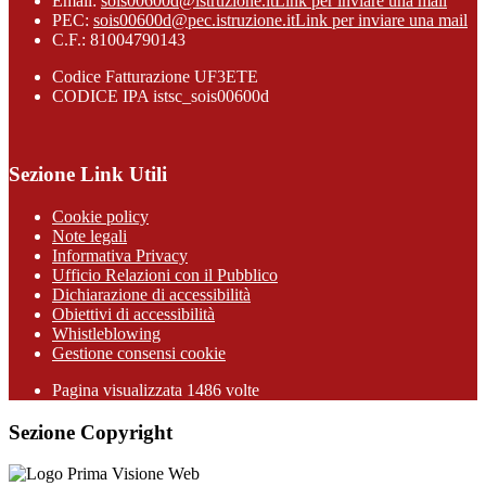
Email:
sois00600d@istruzione.it
Link per inviare una mail
PEC:
sois00600d@pec.istruzione.it
Link per inviare una mail
C.F.: 81004790143
Codice Fatturazione UF3ETE
CODICE IPA istsc_sois00600d
Sezione Link Utili
Cookie policy
Note legali
Informativa Privacy
Ufficio Relazioni con il Pubblico
Dichiarazione di accessibilità
Obiettivi di accessibilità
Whistleblowing
Gestione consensi cookie
Pagina visualizzata
1486
volte
Sezione Copyright