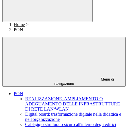
Home
>
PON
Menu di
navigazione
PON
REALIZZAZIONE, AMPLIAMENTO O
ADEGUAMENTO DELLE INFRASTRUTTURE
DI RETE LAN/WLAN
Digital board: trasformazione digitale nella didattica e
nell'organizzazione
Cablaggio strutturato sicuro all'interno degli edifici