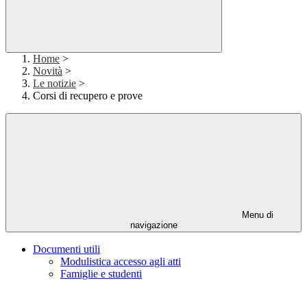
Home
>
Novità
>
Le notizie
>
Corsi di recupero e prove
Menu di
navigazione
Documenti utili
Modulistica accesso agli atti
Famiglie e studenti