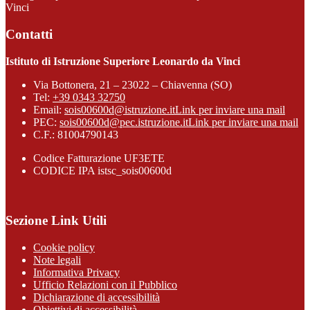
Vinci
Contatti
Istituto di Istruzione Superiore Leonardo da Vinci
Via Bottonera, 21 – 23022 – Chiavenna (SO)
Tel:
+39 0343 32750
Email:
sois00600d@istruzione.it
Link per inviare una mail
PEC:
sois00600d@pec.istruzione.it
Link per inviare una mail
C.F.: 81004790143
Codice Fatturazione UF3ETE
CODICE IPA istsc_sois00600d
Sezione Link Utili
Cookie policy
Note legali
Informativa Privacy
Ufficio Relazioni con il Pubblico
Dichiarazione di accessibilità
Obiettivi di accessibilità