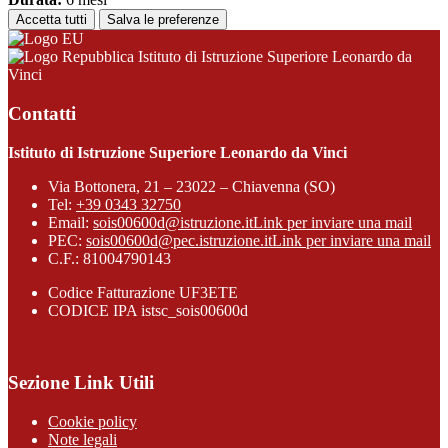
Accetta tutti
Salva le preferenze
Istituto di Istruzione Superiore Leonardo da
Vinci
Contatti
Istituto di Istruzione Superiore Leonardo da Vinci
Via Bottonera, 21 – 23022 – Chiavenna (SO)
Tel:
+39 0343 32750
Email:
sois00600d@istruzione.it
Link per inviare una mail
PEC:
sois00600d@pec.istruzione.it
Link per inviare una mail
C.F.: 81004790143
Codice Fatturazione UF3ETE
CODICE IPA istsc_sois00600d
Sezione Link Utili
Cookie policy
Note legali