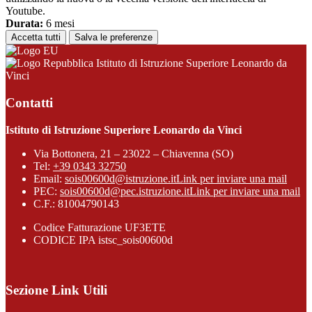
Youtube.
Durata:
6 mesi
Accetta tutti
Salva le preferenze
Istituto di Istruzione Superiore Leonardo da
Vinci
Contatti
Istituto di Istruzione Superiore Leonardo da Vinci
Via Bottonera, 21 – 23022 – Chiavenna (SO)
Tel:
+39 0343 32750
Email:
sois00600d@istruzione.it
Link per inviare una mail
PEC:
sois00600d@pec.istruzione.it
Link per inviare una mail
C.F.: 81004790143
Codice Fatturazione UF3ETE
CODICE IPA istsc_sois00600d
Sezione Link Utili