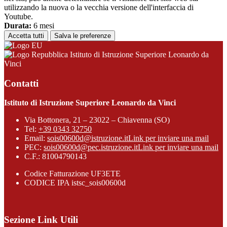
utilizzando la nuova o la vecchia versione dell'interfaccia di
Youtube.
Durata:
6 mesi
Accetta tutti
Salva le preferenze
Istituto di Istruzione Superiore Leonardo da
Vinci
Contatti
Istituto di Istruzione Superiore Leonardo da Vinci
Via Bottonera, 21 – 23022 – Chiavenna (SO)
Tel:
+39 0343 32750
Email:
sois00600d@istruzione.it
Link per inviare una mail
PEC:
sois00600d@pec.istruzione.it
Link per inviare una mail
C.F.: 81004790143
Codice Fatturazione UF3ETE
CODICE IPA istsc_sois00600d
Sezione Link Utili